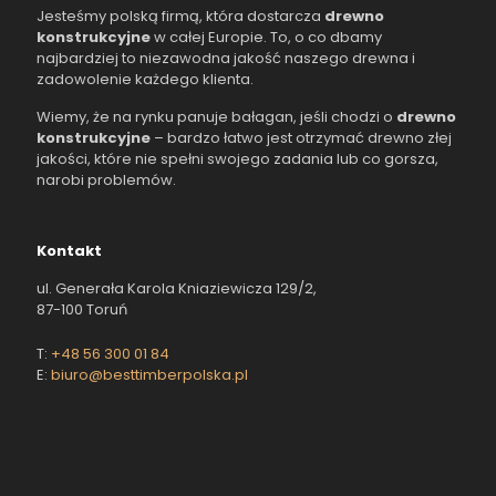
Jesteśmy polską firmą, która dostarcza
drewno
konstrukcyjne
w całej Europie. To, o co dbamy
najbardziej to niezawodna jakość naszego drewna i
zadowolenie każdego klienta.
Wiemy, że na rynku panuje bałagan, jeśli chodzi o
drewno
konstrukcyjne
– bardzo łatwo jest otrzymać drewno złej
jakości, które nie spełni swojego zadania lub co gorsza,
narobi problemów.
Kontakt
ul. Generała Karola Kniaziewicza 129/2,
87-100 Toruń
T:
+48 56 300 01 84
E:
biuro@besttimberpolska.pl