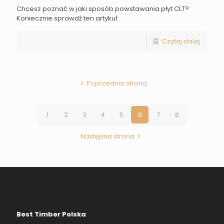
Chcesz poznać w jaki sposób powstawania płyt CLT?
Koniecznie sprawdź ten artykuł.
Czytaj dalej
Poprzednia strona
1
2
3
4
5
6
7
8
Następna strona
Best Timber Polska