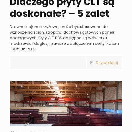
Dlaczego płyty CLT są
doskonałe? – 5 zalet
Drewno klejone krzyżowo, może być stosowane do
wznoszenia ścian, stropów, dachów i gotowych paneli
podłogowych. Płyty CLT BBS dostępne są w świerku,
modrzewiu i daglezji, zawsze z dołączonym certyfikatem
FSC® lub PEFC.
Czytaj dalej