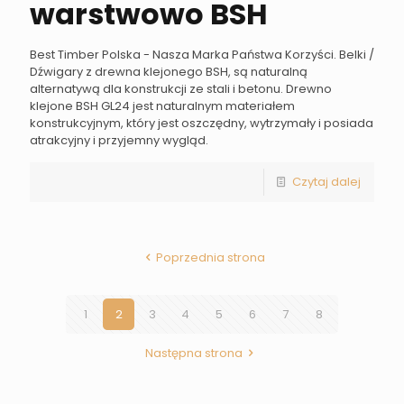
warstwowo BSH
Best Timber Polska - Nasza Marka Państwa Korzyści. Belki /
Dźwigary z drewna klejonego BSH, są naturalną
alternatywą dla konstrukcji ze stali i betonu. Drewno
klejone BSH GL24 jest naturalnym materiałem
konstrukcyjnym, który jest oszczędny, wytrzymały i posiada
atrakcyjny i przyjemny wygląd.
Czytaj dalej
Poprzednia strona
1
2
3
4
5
6
7
8
Następna strona