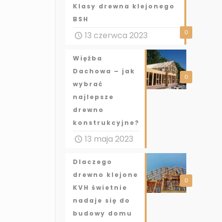
Klasy drewna klejonego
BSH
0
13 czerwca 2023
Więźba
Dachowa – jak
0
wybrać
najlepsze
drewno
konstrukcyjne?
13 maja 2023
Dlaczego
drewno klejone
0
KVH świetnie
nadaje się do
budowy domu