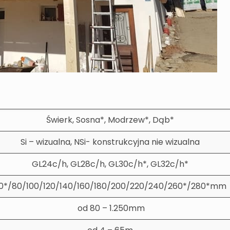
Świerk, Sosna*, Modrzew*, Dąb*
Si – wizualna, NSi- konstrukcyjna nie wizualna
GL24c/h, GL28c/h, GL30c/h*, GL32c/h*
0*/80/100/120/140/160/180/200/220/240/260*/280*mm
od 80 – 1.250mm