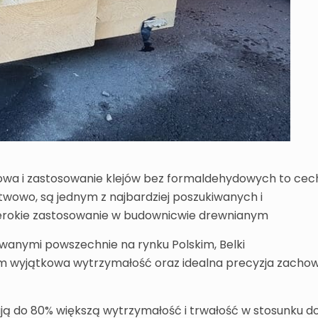
rowa i zastosowanie klejów bez formaldehydowych to cech
twowo, są jednym z najbardziej poszukiwanych i
zerokie zastosowanie w budownicwie drewnianym
wanymi powszechnie na rynku Polskim, Belki
m wyjątkowa wytrzymałość oraz idealna precyzja zacho
dają do 80% większą wytrzymałość i trwałość w stosunku d