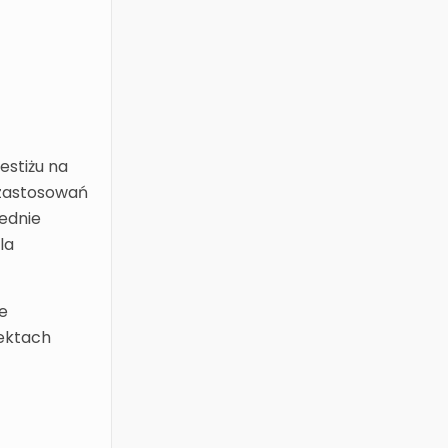
estiżu na
 zastosowań
iednie
la
e
ektach