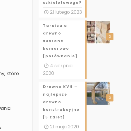
szkieletowego?
21 lutego 2023
Tarcica a
drewno
0
suszone
komorowo
[porównanie]
4 sierpnia
2020
y, które
Drewno KVH —
najlepsze
0
drewno
wania
konstrukcyjne
[5 zalet]
21 maja 2020
o